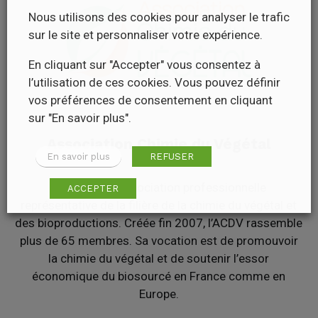
Nous utilisons des cookies pour analyser le trafic
sur le site et personnaliser votre expérience.
En cliquant sur "Accepter" vous consentez à
l’utilisation de ces cookies. Vous pouvez définir
vos préférences de consentement en cliquant
sur "En savoir plus".
Association Chimie du Végétal
En savoir plus
REFUSER
L’ACDV est l’association professionnelle
ACCEPTER
représentative de la filière de la chimie du végétal et
des bioproductions. Créée fin 2007, l’ACDV rassemble
plus de 65 membres. Sa vocation est de promouvoir
la chimie du végétal et de soutenir l’essor
économique du biosourcé en France comme en
Europe.