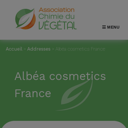
MENU
Accueil
>
Addresses
>
Albéa cosmetics France
Albéa cosmetics
France