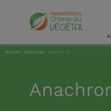
L
Accueil
>
Addresses
>
Anachromie
Anachro