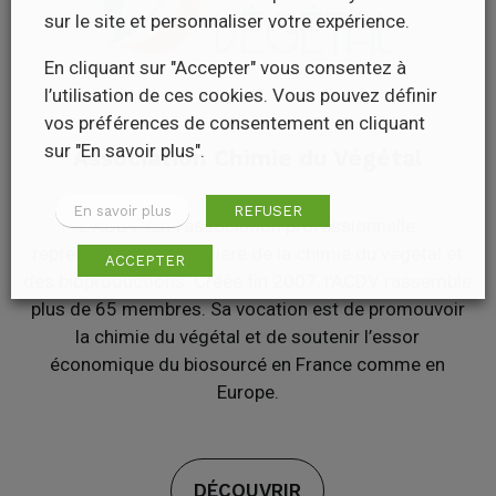
sur le site et personnaliser votre expérience.
En cliquant sur "Accepter" vous consentez à
l’utilisation de ces cookies. Vous pouvez définir
vos préférences de consentement en cliquant
sur "En savoir plus".
Association Chimie du Végétal
En savoir plus
REFUSER
L’ACDV est l’association professionnelle
représentative de la filière de la chimie du végétal et
ACCEPTER
des bioproductions. Créée fin 2007, l’ACDV rassemble
plus de 65 membres. Sa vocation est de promouvoir
la chimie du végétal et de soutenir l’essor
économique du biosourcé en France comme en
Europe.
DÉCOUVRIR