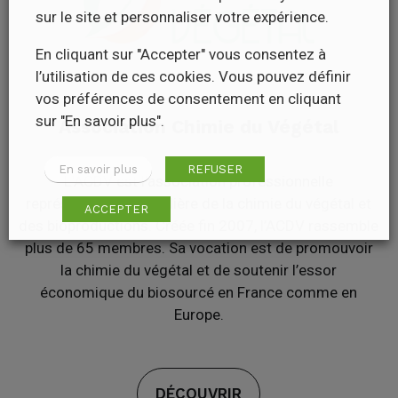
sur le site et personnaliser votre expérience.
En cliquant sur "Accepter" vous consentez à
l’utilisation de ces cookies. Vous pouvez définir
vos préférences de consentement en cliquant
sur "En savoir plus".
Association Chimie du Végétal
En savoir plus
REFUSER
L’ACDV est l’association professionnelle
représentative de la filière de la chimie du végétal et
ACCEPTER
des bioproductions. Créée fin 2007, l’ACDV rassemble
plus de 65 membres. Sa vocation est de promouvoir
la chimie du végétal et de soutenir l’essor
économique du biosourcé en France comme en
Europe.
DÉCOUVRIR