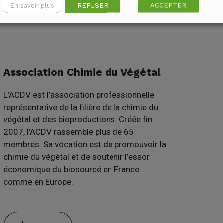
En savoir plus
REFUSER
ACCEPTER
Association Chimie du Végétal
L’ACDV est l’association professionnelle
représentative de la filière de la chimie du
végétal et des bioproductions. Créée fin
2007, l’ACDV rassemble plus de 65
membres. Sa vocation est de promouvoir la
chimie du végétal et de soutenir l’essor
économique du biosourcé en France
comme en Europe.