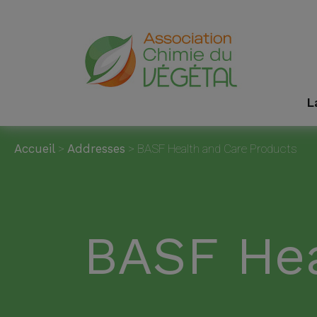
L
Accueil
>
Addresses
>
BASF Health and Care Products
BASF He