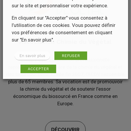
sur le site et personnaliser votre expérience.
En cliquant sur "Accepter" vous consentez à
l’utilisation de ces cookies. Vous pouvez définir
vos préférences de consentement en cliquant
sur "En savoir plus".
Association Chimie du Végétal
En savoir plus
REFUSER
L’ACDV est l’association professionnelle
représentative de la filière de la chimie du végétal et
ACCEPTER
des bioproductions. Créée fin 2007, l’ACDV rassemble
plus de 65 membres. Sa vocation est de promouvoir
la chimie du végétal et de soutenir l’essor
économique du biosourcé en France comme en
Europe.
DÉCOUVRIR