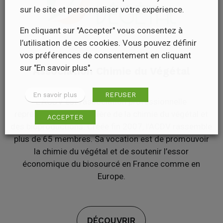
sur le site et personnaliser votre expérience.
En cliquant sur "Accepter" vous consentez à
l’utilisation de ces cookies. Vous pouvez définir
vos préférences de consentement en cliquant
sur "En savoir plus".
Association Chimie du Végétal
En savoir plus
REFUSER
L’ACDV est l’association professionnelle
représentative de la filière de la chimie du végétal et
ACCEPTER
des bioproductions. Créée fin 2007, l’ACDV rassemble
plus de 65 membres. Sa vocation est de promouvoir
la chimie du végétal et de soutenir l’essor
économique du biosourcé en France comme en
Europe.
DÉCOUVRIR