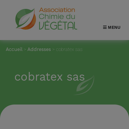
MENU
Accueil
>
Addresses
>
cobratex sas
cobratex sas