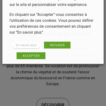
sur le site et personnaliser votre expérience.
En cliquant sur "Accepter" vous consentez à
l’utilisation de ces cookies. Vous pouvez définir
vos préférences de consentement en cliquant
sur "En savoir plus".
Association Chimie du Végétal
En savoir plus
REFUSER
L’ACDV est l’association professionnelle
représentative de la filière de la chimie du végétal et
ACCEPTER
des bioproductions. Créée fin 2007, l’ACDV rassemble
plus de 65 membres. Sa vocation est de promouvoir
la chimie du végétal et de soutenir l’essor
économique du biosourcé en France comme en
Europe.
DÉCOUVRIR