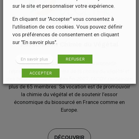
sur le site et personnaliser votre expérience.
En cliquant sur "Accepter" vous consentez à
l’utilisation de ces cookies. Vous pouvez définir
vos préférences de consentement en cliquant
sur "En savoir plus".
Association Chimie du Végétal
En savoir plus
REFUSER
L’ACDV est l’association professionnelle
représentative de la filière de la chimie du végétal et
ACCEPTER
des bioproductions. Créée fin 2007, l’ACDV rassemble
plus de 65 membres. Sa vocation est de promouvoir
la chimie du végétal et de soutenir l’essor
économique du biosourcé en France comme en
Europe.
DÉCOUVRIR