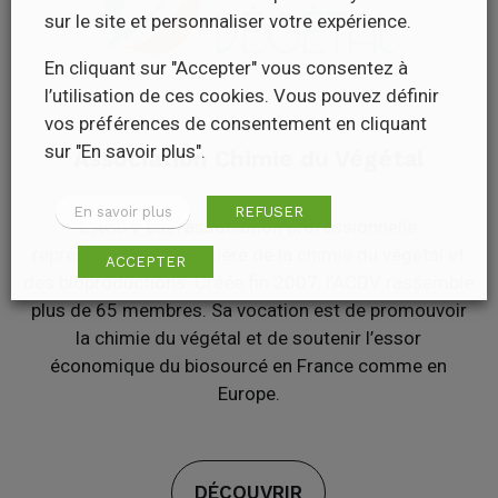
sur le site et personnaliser votre expérience.
En cliquant sur "Accepter" vous consentez à
l’utilisation de ces cookies. Vous pouvez définir
vos préférences de consentement en cliquant
sur "En savoir plus".
Association Chimie du Végétal
En savoir plus
REFUSER
L’ACDV est l’association professionnelle
représentative de la filière de la chimie du végétal et
ACCEPTER
des bioproductions. Créée fin 2007, l’ACDV rassemble
plus de 65 membres. Sa vocation est de promouvoir
la chimie du végétal et de soutenir l’essor
économique du biosourcé en France comme en
Europe.
DÉCOUVRIR