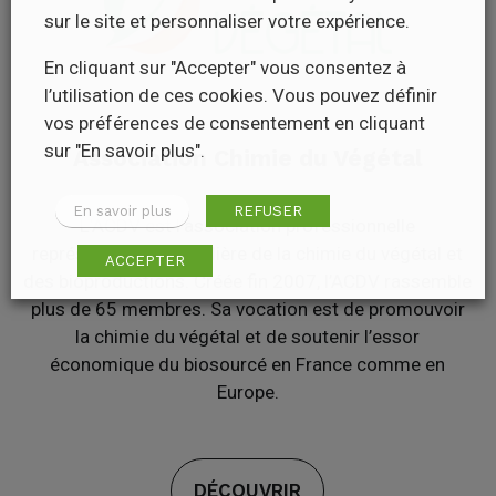
sur le site et personnaliser votre expérience.
En cliquant sur "Accepter" vous consentez à
l’utilisation de ces cookies. Vous pouvez définir
vos préférences de consentement en cliquant
sur "En savoir plus".
Association Chimie du Végétal
En savoir plus
REFUSER
L’ACDV est l’association professionnelle
représentative de la filière de la chimie du végétal et
ACCEPTER
des bioproductions. Créée fin 2007, l’ACDV rassemble
plus de 65 membres. Sa vocation est de promouvoir
la chimie du végétal et de soutenir l’essor
économique du biosourcé en France comme en
Europe.
DÉCOUVRIR