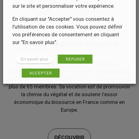
sur le site et personnaliser votre expérience.
En cliquant sur "Accepter" vous consentez à
l’utilisation de ces cookies. Vous pouvez définir
vos préférences de consentement en cliquant
sur "En savoir plus".
Association Chimie du Végétal
En savoir plus
REFUSER
L’ACDV est l’association professionnelle
représentative de la filière de la chimie du végétal et
ACCEPTER
des bioproductions. Créée fin 2007, l’ACDV rassemble
plus de 65 membres. Sa vocation est de promouvoir
la chimie du végétal et de soutenir l’essor
économique du biosourcé en France comme en
Europe.
DÉCOUVRIR