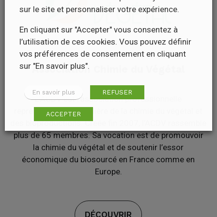
sur le site et personnaliser votre expérience.
En cliquant sur "Accepter" vous consentez à
l’utilisation de ces cookies. Vous pouvez définir
vos préférences de consentement en cliquant
sur "En savoir plus".
Association Chimie du Végétal
En savoir plus
REFUSER
L’ACDV est l’association professionnelle
représentative de la filière de la chimie du végétal et
ACCEPTER
des bioproductions. Créée fin 2007, l’ACDV rassemble
plus de 65 membres. Sa vocation est de promouvoir
la chimie du végétal et de soutenir l’essor
économique du biosourcé en France comme en
Europe.
DÉCOUVRIR