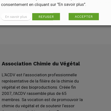
consentement en cliquant sur "En savoir plus".
En savoir plus
REFUSER
ACCEPTER
Association Chimie du Végétal
L’ACDV est l’association professionnelle
représentative de la filière de la chimie du
végétal et des bioproductions. Créée fin
2007, l’ACDV rassemble plus de 65
membres. Sa vocation est de promouvoir la
chimie du végétal et de soutenir l’essor