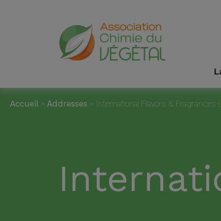
L
Accueil
>
Addresses
>
International Flavors & Fragrances
Internati