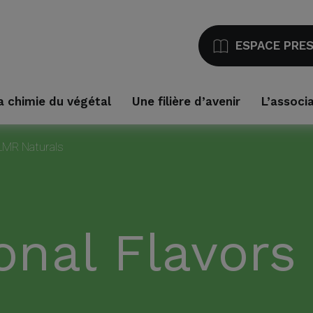
ESPACE PRE
a chimie du végétal
Une filière d’avenir
L’associ
-LMR Naturals
onal Flavors