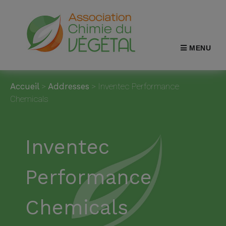
MENU
Accueil
>
Addresses
>
Inventec Performance
Chemicals
Inventec
Performance
Chemicals