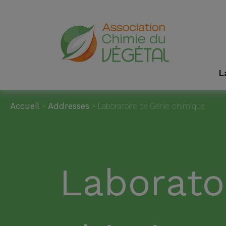
L
Accueil
>
Addresses
>
Laboratoire de Génie chimique
Laborato