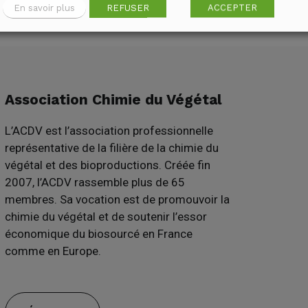
En savoir plus
REFUSER
ACCEPTER
Association Chimie du Végétal
L’ACDV est l’association professionnelle
représentative de la filière de la chimie du
végétal et des bioproductions. Créée fin
2007, l’ACDV rassemble plus de 65
membres. Sa vocation est de promouvoir la
chimie du végétal et de soutenir l’essor
économique du biosourcé en France
comme en Europe.