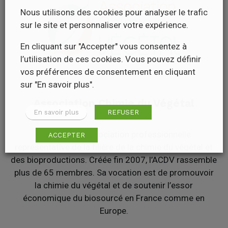
Nous utilisons des cookies pour analyser le trafic
sur le site et personnaliser votre expérience.
En cliquant sur "Accepter" vous consentez à
l’utilisation de ces cookies. Vous pouvez définir
vos préférences de consentement en cliquant
sur "En savoir plus".
Association Chimie du Végétal
En savoir plus
REFUSER
L’ACDV est l’association professionnelle
ACCEPTER
représentative de la filière de la chimie du végétal et
des bioproductions. Créée fin 2007, l’ACDV rassemble
plus de 65 membres. Sa vocation est de promouvoir
la chimie du végétal et de soutenir l’essor
économique du biosourcé en France comme en
Europe.