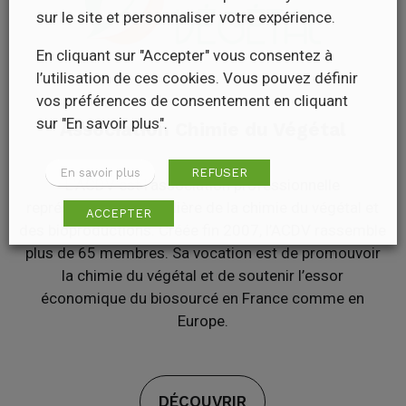
sur le site et personnaliser votre expérience.
En cliquant sur "Accepter" vous consentez à
l’utilisation de ces cookies. Vous pouvez définir
vos préférences de consentement en cliquant
sur "En savoir plus".
Association Chimie du Végétal
En savoir plus
REFUSER
L’ACDV est l’association professionnelle
représentative de la filière de la chimie du végétal et
ACCEPTER
des bioproductions. Créée fin 2007, l’ACDV rassemble
plus de 65 membres. Sa vocation est de promouvoir
la chimie du végétal et de soutenir l’essor
économique du biosourcé en France comme en
Europe.
DÉCOUVRIR