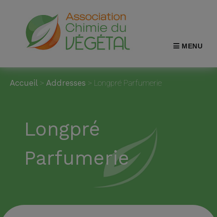
MENU
Accueil
>
Addresses
>
Longpré Parfumerie
Longpré
Parfumerie