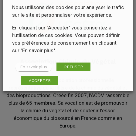
Nous utilisons des cookies pour analyser le trafic
sur le site et personnaliser votre expérience.
En cliquant sur "Accepter" vous consentez à
l’utilisation de ces cookies. Vous pouvez définir
vos préférences de consentement en cliquant
sur "En savoir plus".
Association Chimie du Végétal
En savoir plus
REFUSER
L’ACDV est l’association professionnelle
ACCEPTER
représentative de la filière de la chimie du végétal et
des bioproductions. Créée fin 2007, l’ACDV rassemble
plus de 65 membres. Sa vocation est de promouvoir
la chimie du végétal et de soutenir l’essor
économique du biosourcé en France comme en
Europe.