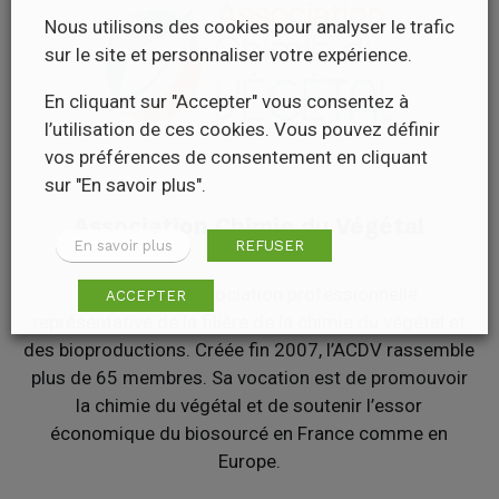
Nous utilisons des cookies pour analyser le trafic
sur le site et personnaliser votre expérience.
En cliquant sur "Accepter" vous consentez à
l’utilisation de ces cookies. Vous pouvez définir
vos préférences de consentement en cliquant
sur "En savoir plus".
Association Chimie du Végétal
En savoir plus
REFUSER
L’ACDV est l’association professionnelle
ACCEPTER
représentative de la filière de la chimie du végétal et
des bioproductions. Créée fin 2007, l’ACDV rassemble
plus de 65 membres. Sa vocation est de promouvoir
la chimie du végétal et de soutenir l’essor
économique du biosourcé en France comme en
Europe.