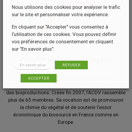
Nous utilisons des cookies pour analyser le trafic
sur le site et personnaliser votre expérience.
En cliquant sur "Accepter" vous consentez à
l’utilisation de ces cookies. Vous pouvez définir
vos préférences de consentement en cliquant
sur "En savoir plus".
Association Chimie du Végétal
En savoir plus
REFUSER
L’ACDV est l’association professionnelle
ACCEPTER
représentative de la filière de la chimie du végétal et
des bioproductions. Créée fin 2007, l’ACDV rassemble
plus de 65 membres. Sa vocation est de promouvoir
la chimie du végétal et de soutenir l’essor
économique du biosourcé en France comme en
Europe.