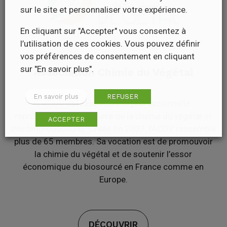
sur le site et personnaliser votre expérience.
En cliquant sur "Accepter" vous consentez à
l’utilisation de ces cookies. Vous pouvez définir
vos préférences de consentement en cliquant
sur "En savoir plus".
Association Chimie du Végétal
En savoir plus
REFUSER
L’ACDV est l’association professionnelle
représentative de la filière de la chimie du végétal et
ACCEPTER
des bioproductions. Créée fin 2007, l’ACDV rassemble
plus de 65 membres. Sa vocation est de promouvoir
la chimie du végétal et de soutenir l’essor
économique du biosourcé en France comme en
Europe.
DÉCOUVRIR