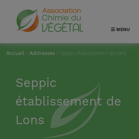
MENU
Accueil
>
Addresses
>
Seppic établissement de Lons
Seppic
établissement de
Lons