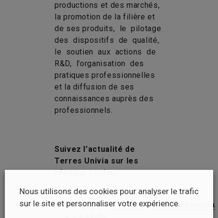
productions et des marchés,
la promotion de la filière et
de ses produits, le pilotage
des dispositifs de qualité,
le soutien aux actions de
R&D, l’organisation des
pratiques professionnelles
et la diffusion de ses
connaissances auprès des
professionnels.
Suivez l’actualité de
Terres Univia sur les
réseaux sociaux :
Nous utilisons des cookies pour analyser le trafic
Twitter
sur le site et personnaliser votre expérience.
:
https://twitter.com/terresunivia
Linkedin :