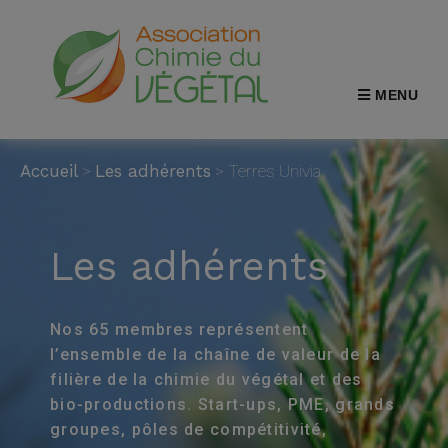
MENU
Accueil
>
Les adhérents
>
Terres Univia
Les adhérents
Nos 65 membres représentent
l’ensemble de la chaîne de valeur de la
filière de la chimie du végétal et des
bio-productions. Start-ups, PME, grands
groupes, pôles de compétitivité,