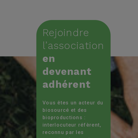
Rejoindre
l’association
en
devenant
adhérent
Vous êtes un acteur du
biosourcé et des
bioproductions :
interlocuteur réfèrent,
reconnu par les