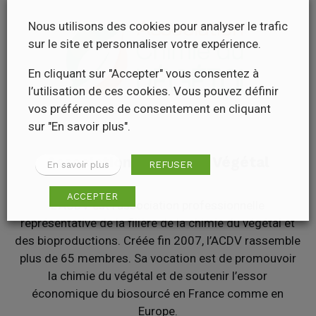
Nous utilisons des cookies pour analyser le trafic
sur le site et personnaliser votre expérience.
En cliquant sur "Accepter" vous consentez à
l’utilisation de ces cookies. Vous pouvez définir
vos préférences de consentement en cliquant
sur "En savoir plus".
Association Chimie du Végétal
En savoir plus
REFUSER
ACCEPTER
L’ACDV est l’association professionnelle
représentative de la filière de la chimie du végétal et
des bioproductions. Créée fin 2007, l’ACDV rassemble
plus de 65 membres. Sa vocation est de promouvoir
la chimie du végétal et de soutenir l’essor
économique du biosourcé en France comme en
Europe.